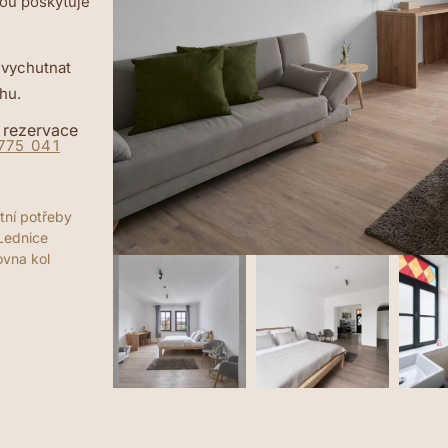
ou poskytuje
 vychutnat
hu.
 rezervace
775 041
tní potřeby
Lednice
vna kol