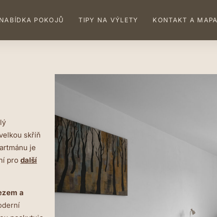
NABÍDKA POKOJŮ
TIPY NA VÝLETY
KONTAKT A MAP
lý
velkou skříň
partmánu je
ní pro
další
řezem a
derní