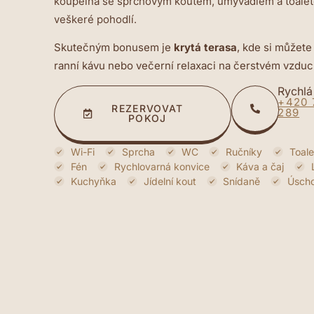
koupelna se sprchovým koutem, umyvadlem a toalet
veškeré pohodlí.
Skutečným bonusem je
krytá terasa
, kde si můžete
ranní kávu nebo večerní relaxaci na čerstvém vzduc
Rychlá
+420 
REZERVOVAT
289
POKOJ
Wi-Fi
Sprcha
WC
Ručníky
Toale
Fén
Rychlovarná konvice
Káva a čaj
Kuchyňka
Jídelní kout
Snídaně
Úscho