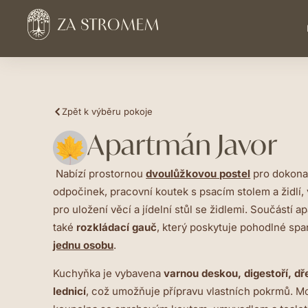
Zpět k výběru pokoje
Apartmán Javor
Nabízí prostornou
dvoulůžkovou postel
pro dokona
odpočinek, pracovní koutek s psacím stolem a židlí, 
pro uložení věcí a jídelní stůl se židlemi. Součástí a
také
rozkládací gauč
, který poskytuje pohodlné spa
jednu osobu
.
Kuchyňka je vybavena
varnou deskou, digestoří, d
lednicí
, což umožňuje přípravu vlastních pokrmů.
Mo